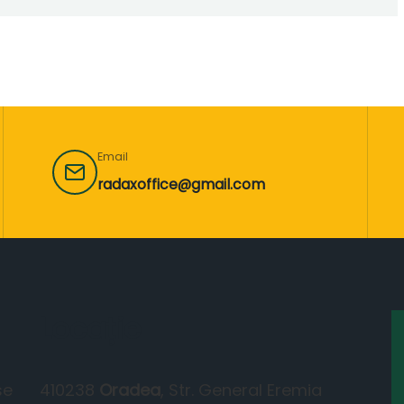
Email
radaxoffice@gmail.com
Locație
se
410238
Oradea
, Str. General Eremia