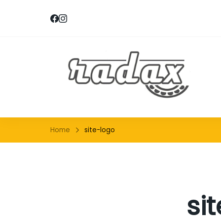
RA
Home
site-logo
si