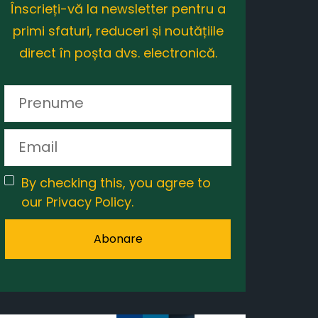
Înscrieți-vă la newsletter pentru a
primi sfaturi, reduceri și noutățiile
direct în poșta dvs. electronică.
By checking this, you agree to
our Privacy Policy.