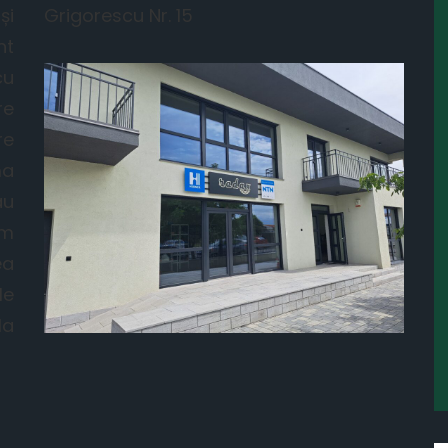
și
Grigorescu Nr. 15
nt
cu
re
re
ma
au
im
ea
le
la