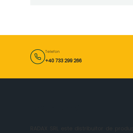
Telefon
+40 733 299 266
Despre noi
RADAX SRL este distribuitor de produ