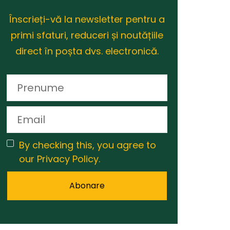
Înscrieți-vă la newsletter pentru a
primi sfaturi, reduceri și noutățiile
direct în poșta dvs. electronică.
By checking this, you agree to
our Privacy Policy.