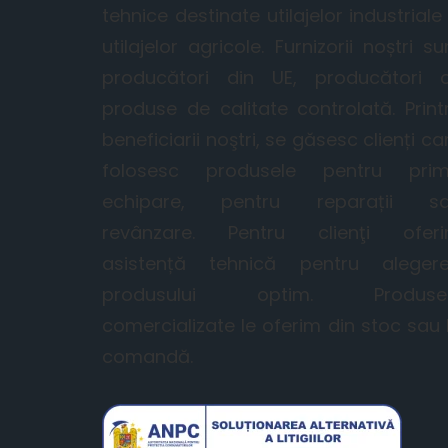
tehnice destinate utilajelor industriale 
utilajelor agricole. Furnizorii noștri su
producători din UE, producători 
produse de calitate controlată. Print
beneficiarii noştri, se găsesc clienți ca
folosesc produsele pentru pri
echipare, pentru reparații s
revânzare. Pentru clienţi ofer
asistență tehnică pentru aleger
produsului optim. Produse
comercializate le oferim din stoc sau 
comandă.