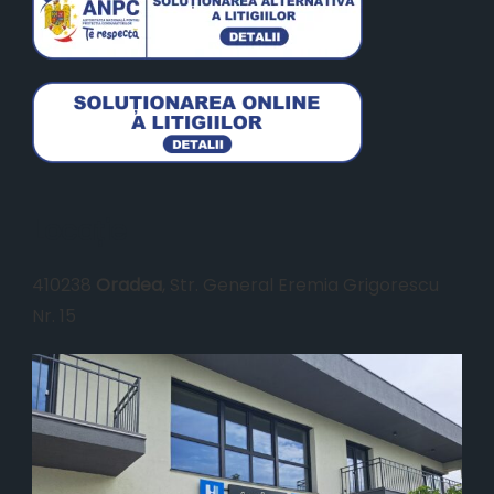
Locație
410238
Oradea
, Str. General Eremia Grigorescu
Nr. 15