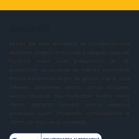
Despre noi
RADAX SRL este distribuitor de produse tehnice
destinate utilajelor industriale și utilajelor agricole.
Furnizorii noștri sunt producători din UE,
producători cu produse de calitate controlată.
Printre beneficiarii noştri, se găsesc clienți care
folosesc produsele pentru prima echipare,
pentru reparații sau revânzare. Pentru clienţi
oferim asistență tehnică pentru alegerea
produsului optim. Produsele comercializate le
oferim din stoc sau la comandă.