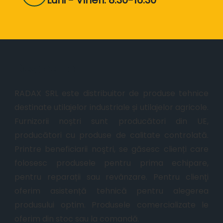
Despre noi
RADAX SRL este distribuitor de produse tehnice
destinate utilajelor industriale și utilajelor agricole.
Furnizorii noștri sunt producători din UE,
producători cu produse de calitate controlată.
Printre beneficiarii noştri, se găsesc clienți care
folosesc produsele pentru prima echipare,
pentru reparații sau revânzare. Pentru clienţi
oferim asistență tehnică pentru alegerea
produsului optim. Produsele comercializate le
oferim din stoc sau la comandă.