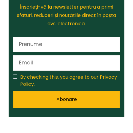
Înscrieți-vă la newsletter pentru a primi
sfaturi, reduceri și noutățiile direct în poșta
dvs. electronică.
By checking this, you agree to our Privacy
Policy.