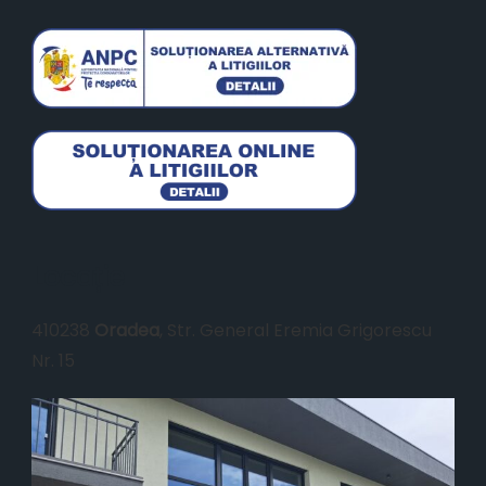
Locație
410238
Oradea
, Str. General Eremia Grigorescu
Nr. 15