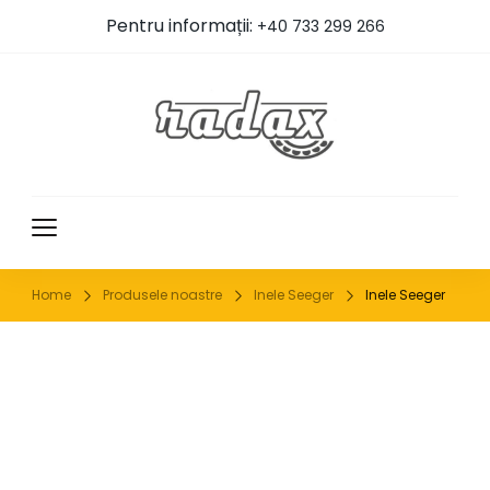
Pentru informații:
+40 733 299 266
RADAX
Home
Produsele noastre
Inele Seeger
Inele Seeger