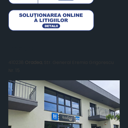
Locație
410238
Oradea
, Str. General Eremia Grigorescu
Nr. 15