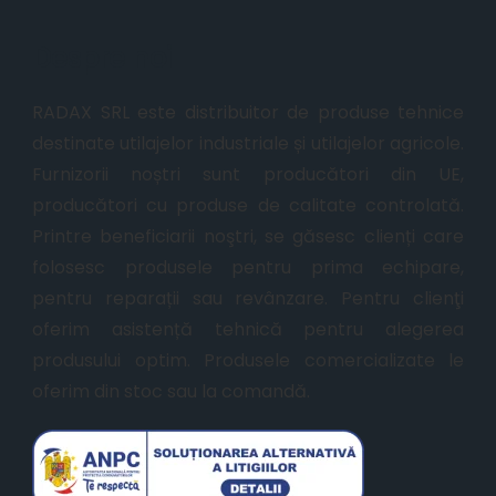
Despre noi
RADAX SRL este distribuitor de produse tehnice
destinate utilajelor industriale și utilajelor agricole.
Furnizorii noștri sunt producători din UE,
producători cu produse de calitate controlată.
Printre beneficiarii noştri, se găsesc clienți care
folosesc produsele pentru prima echipare,
pentru reparații sau revânzare. Pentru clienţi
oferim asistență tehnică pentru alegerea
produsului optim. Produsele comercializate le
oferim din stoc sau la comandă.