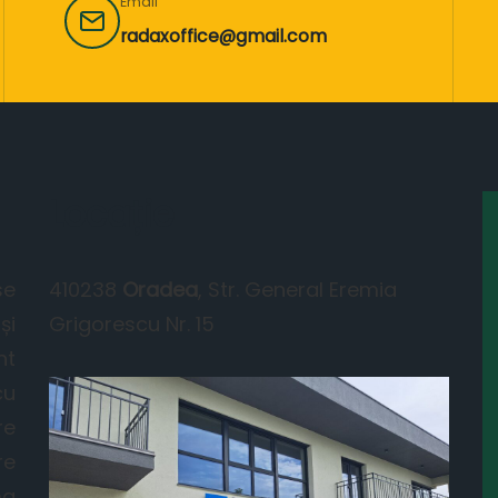
Email
radaxoffice@gmail.com
Locație
se
410238
Oradea
, Str. General Eremia
și
Grigorescu Nr. 15
nt
cu
re
re
ma