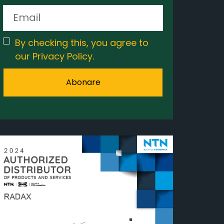
By checking this, you agree to
our Privacy Policy.