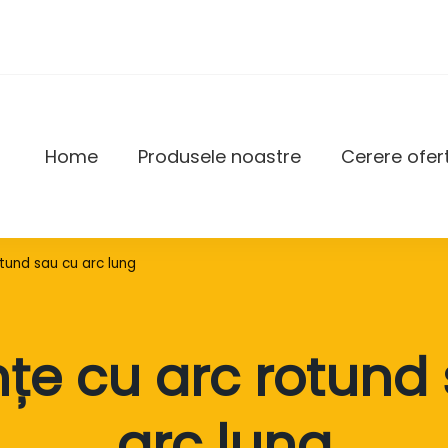
Home
Produsele noastre
Cerere ofer
DAX
tund sau cu arc lung
țe cu arc rotund
arc lung