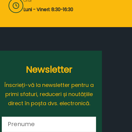
Orar
Luni - Vineri: 8:30-16:30
Newsletter
Înscrieți-vă la newsletter pentru a
primi sfaturi, reduceri și noutățiile
direct în poșta dvs. electronică.