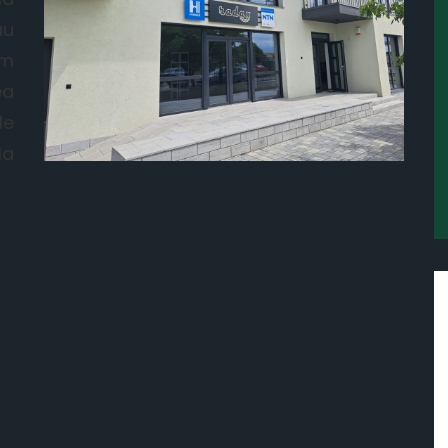
au
im
ea
le
la