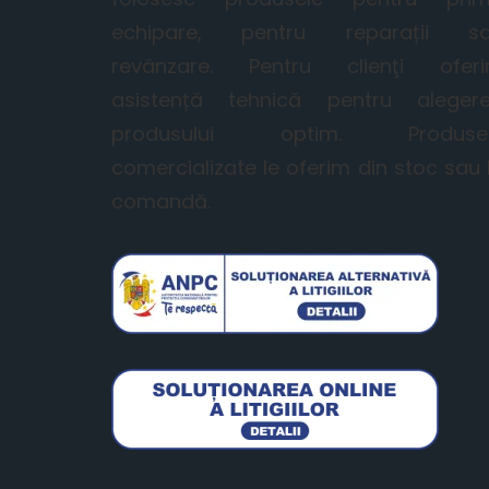
echipare, pentru reparații s
revânzare. Pentru clienţi ofer
asistență tehnică pentru aleger
produsului optim. Produse
comercializate le oferim din stoc sau 
comandă.