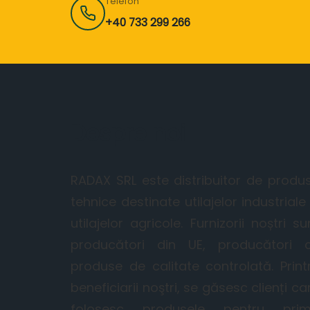
Telefon
+40 733 299 266
Despre noi
RADAX SRL este distribuitor de produ
tehnice destinate utilajelor industriale 
utilajelor agricole. Furnizorii noștri su
producători din UE, producători 
produse de calitate controlată. Print
beneficiarii noştri, se găsesc clienți ca
folosesc produsele pentru pri