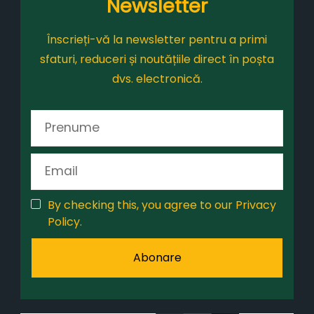
Newsletter
Înscrieți-vă la newsletter pentru a primi
sfaturi, reduceri și noutățiile direct în poșta
dvs. electronică.
By checking this, you agree to our Privacy
Policy.