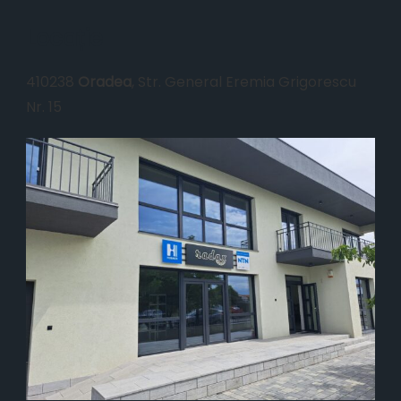
Locație
410238
Oradea
, Str. General Eremia Grigorescu
Nr. 15