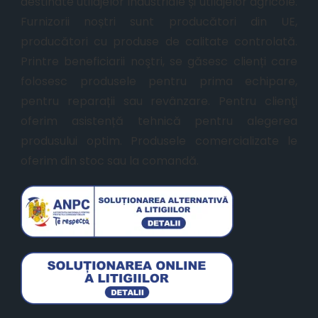
destinate utilajelor industriale și utilajelor agricole.
Furnizorii noștri sunt producători din UE,
producători cu produse de calitate controlată.
Printre beneficiarii noştri, se găsesc clienți care
folosesc produsele pentru prima echipare,
pentru reparații sau revânzare. Pentru clienţi
oferim asistență tehnică pentru alegerea
produsului optim. Produsele comercializate le
oferim din stoc sau la comandă.