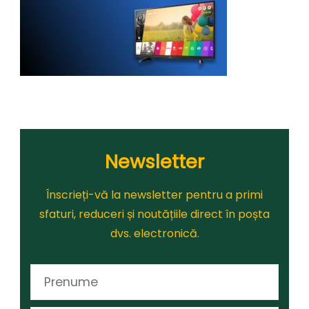
Newsletter
Înscrieți-vă la newsletter pentru a primi
sfaturi, reduceri și noutățiile direct în poșta
dvs. electronică.