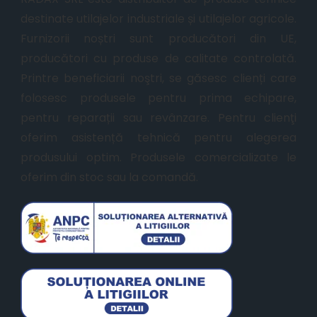
destinate utilajelor industriale și utilajelor agricole.
Furnizorii noștri sunt producători din UE,
producători cu produse de calitate controlată.
Printre beneficiarii noştri, se găsesc clienți care
folosesc produsele pentru prima echipare,
pentru reparații sau revânzare. Pentru clienţi
oferim asistență tehnică pentru alegerea
produsului optim. Produsele comercializate le
oferim din stoc sau la comandă.