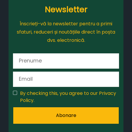
Newsletter
Înscrieți-vă la newsletter pentru a primi
sfaturi, reduceri și noutățiile direct în poșta
dvs. electronică.
By checking this, you agree to our Privacy
Policy.