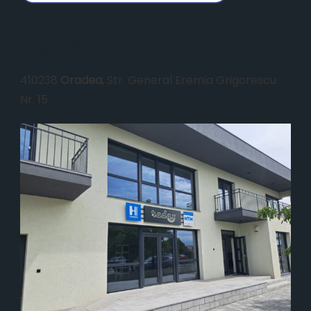
Locație
410238
Oradea
, Str. General Eremia Grigorescu
Nr. 15