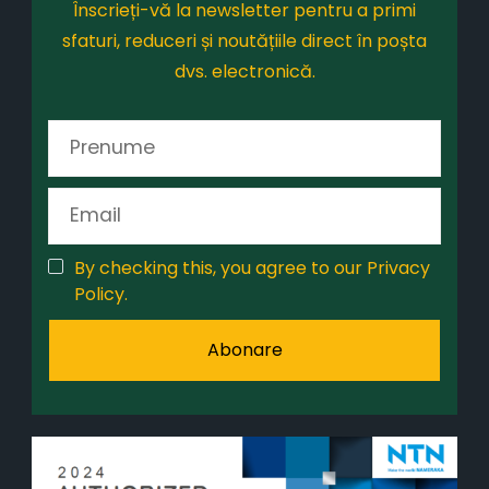
Înscrieți-vă la newsletter pentru a primi
sfaturi, reduceri și noutățiile direct în poșta
dvs. electronică.
By checking this, you agree to our Privacy
Policy.