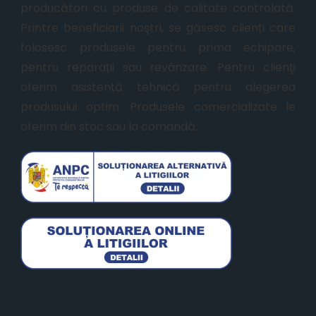
producători cu produse de calitate controlată.
Printre beneficiarii noştri, se găsesc clienți care
folosesc produsele pentru prima echipare,
pentru reparații sau revânzare. Pentru clienţi
oferim asistență tehnică pentru alegerea
produsului optim. Produsele comercializate le
oferim din stoc sau la comandă.
Locație