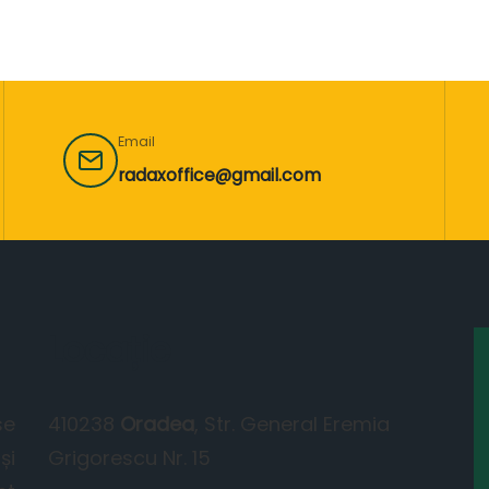
Email
radaxoffice@gmail.com
Locație
se
410238
Oradea
, Str. General Eremia
și
Grigorescu Nr. 15