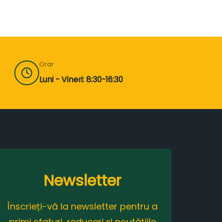
Orar
Luni - Vineri: 8:30-16:30
Newsletter
Înscrieți-vă la newsletter pentru a
primi sfaturi, reduceri și noutățiile