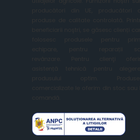
utilajelor agricole. Furnizorii noștri su
producători din UE, producători 
produse de calitate controlată. Print
beneficiarii noştri, se găsesc clienți ca
folosesc produsele pentru pri
echipare, pentru reparații s
revânzare. Pentru clienţi ofer
asistență tehnică pentru aleger
produsului optim. Produse
comercializate le oferim din stoc sau 
comandă.