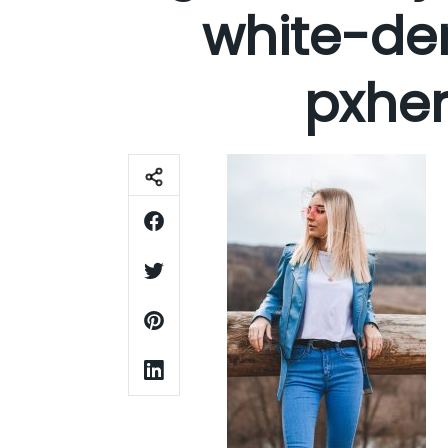
white-de
pxher