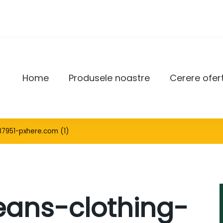
Home
Produsele noastre
Cerere ofer
DAX
87951-pxhere.com (1)
jeans-clothing-