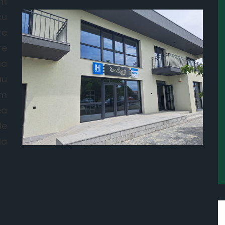
nt
cu
re
re
ma
au
im
ea
le
la