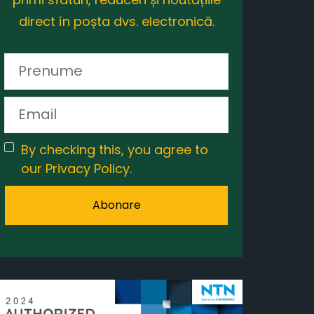
direct în poșta dvs. electronică.
By checking this, you agree to
our Privacy Policy.