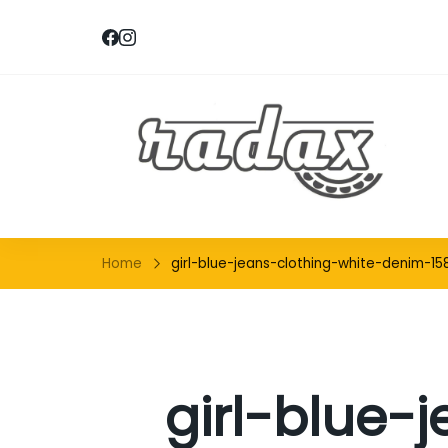
RA
Home
girl-blue-jeans-clothing-white-denim-15
girl-blue-