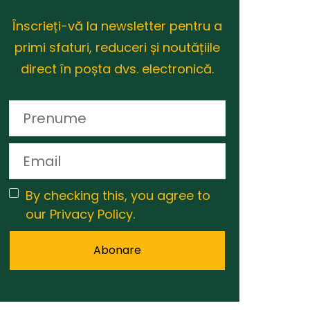
Înscrieți-vă la newsletter pentru a
primi sfaturi, reduceri și noutățiile
direct în poșta dvs. electronică.
By checking this, you agree to
our Privacy Policy.