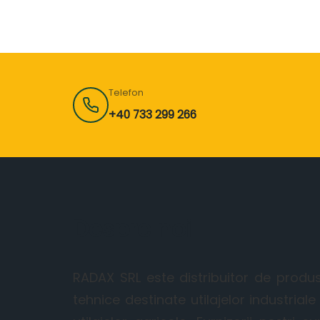
Telefon
+40 733 299 266
Despre noi
RADAX SRL este distribuitor de produ
tehnice destinate utilajelor industriale 