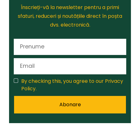
Înscrieți-vă la newsletter pentru a primi
sfaturi, reduceri și noutățiile direct în poșta
dvs. electronică.
By checking this, you agree to our Privacy
Policy.