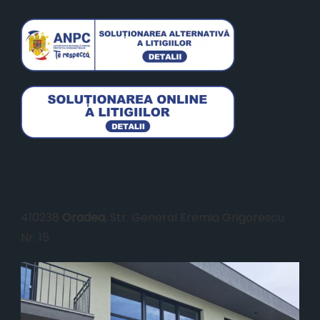
Locație
410238
Oradea
, Str. General Eremia Grigorescu
Nr. 15