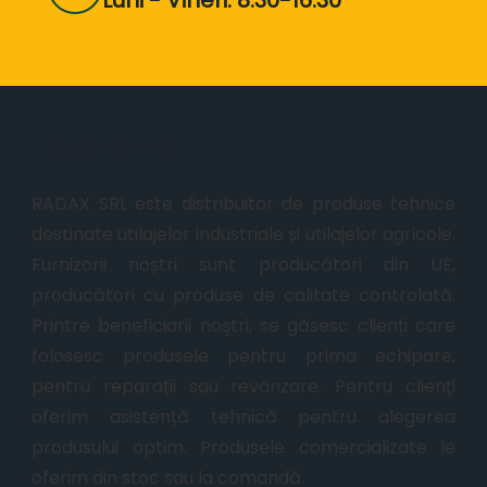
Despre noi
RADAX SRL este distribuitor de produse tehnice
destinate utilajelor industriale și utilajelor agricole.
Furnizorii noștri sunt producători din UE,
producători cu produse de calitate controlată.
Printre beneficiarii noştri, se găsesc clienți care
folosesc produsele pentru prima echipare,
pentru reparații sau revânzare. Pentru clienţi
oferim asistență tehnică pentru alegerea
produsului optim. Produsele comercializate le
oferim din stoc sau la comandă.