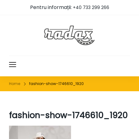
Pentru informații:
+40 733 299 266
RADAX
Home
fashion-show-1746610_1920
fashion-show-1746610_1920