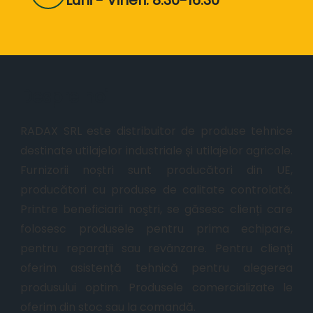
Despre noi
RADAX SRL este distribuitor de produse tehnice
destinate utilajelor industriale și utilajelor agricole.
Furnizorii noștri sunt producători din UE,
producători cu produse de calitate controlată.
Printre beneficiarii noştri, se găsesc clienți care
folosesc produsele pentru prima echipare,
pentru reparații sau revânzare. Pentru clienţi
oferim asistență tehnică pentru alegerea
produsului optim. Produsele comercializate le
oferim din stoc sau la comandă.