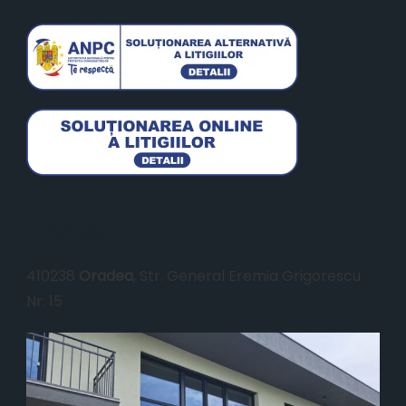
Locație
410238
Oradea
, Str. General Eremia Grigorescu
Nr. 15