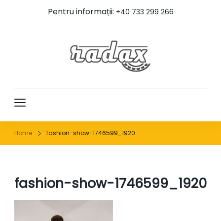
Pentru informații:
+40 733 299 266
RADAX
Home
fashion-show-1746599_1920
fashion-show-1746599_1920