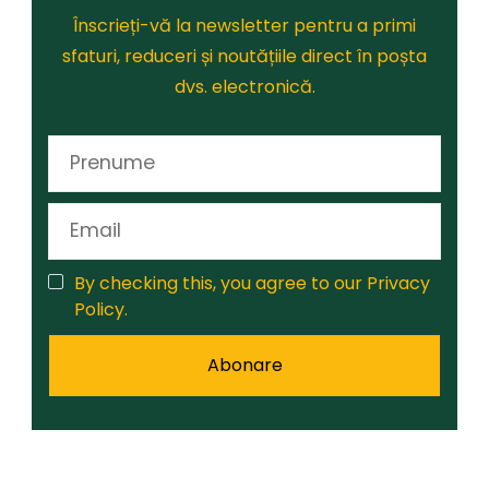
Înscrieți-vă la newsletter pentru a primi
sfaturi, reduceri și noutățiile direct în poșta
dvs. electronică.
By checking this, you agree to our Privacy
Policy.