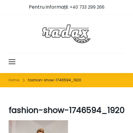
Pentru informații:
+40 733 299 266
RADAX
Home
fashion-show-1746594_1920
fashion-show-1746594_1920