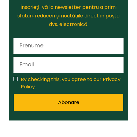
Înscrieți-vă la newsletter pentru a primi
sfaturi, reduceri și noutățiile direct în poșta
dvs. electronică.
By checking this, you agree to our Privacy
Policy.