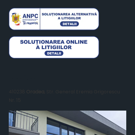
Locație
410238
Oradea
, Str. General Eremia Grigorescu
Nr. 15