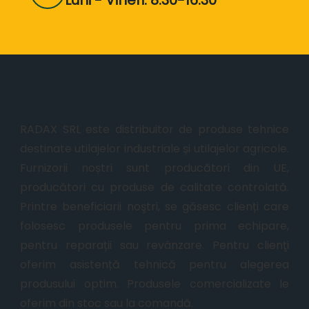
Despre noi
RADAX SRL este distribuitor de produse tehnice
destinate utilajelor industriale și utilajelor agricole.
Furnizorii noștri sunt producători din UE,
producători cu produse de calitate controlată.
Printre beneficiarii noştri, se găsesc clienți care
folosesc produsele pentru prima echipare,
pentru reparații sau revânzare. Pentru clienţi
oferim asistență tehnică pentru alegerea
produsului optim. Produsele comercializate le
oferim din stoc sau la comandă.