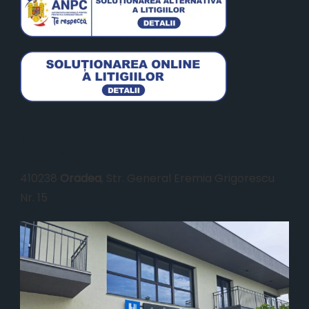
Locație
410238
Oradea
, Str. General Eremia Grigorescu
Nr. 15