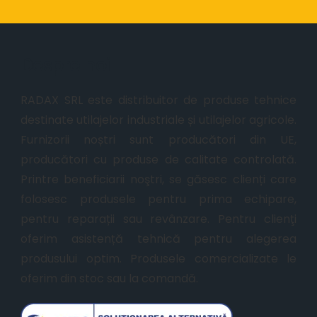
Despre noi
RADAX SRL este distribuitor de produse tehnice
destinate utilajelor industriale și utilajelor agricole.
Furnizorii noștri sunt producători din UE,
producători cu produse de calitate controlată.
Printre beneficiarii noştri, se găsesc clienți care
folosesc produsele pentru prima echipare,
pentru reparații sau revânzare. Pentru clienţi
oferim asistență tehnică pentru alegerea
produsului optim. Produsele comercializate le
oferim din stoc sau la comandă.