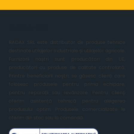
Despre noi
RADAX SRL este distribuitor de produse tehnice
destinate utilajelor industriale și utilajelor agricole.
Furnizorii noștri sunt producători din UE,
producători cu produse de calitate controlată.
Printre beneficiarii noştri, se găsesc clienți care
folosesc produsele pentru prima echipare,
pentru reparații sau revânzare. Pentru clienţi
oferim asistență tehnică pentru alegerea
produsului optim. Produsele comercializate le
oferim din stoc sau la comandă.