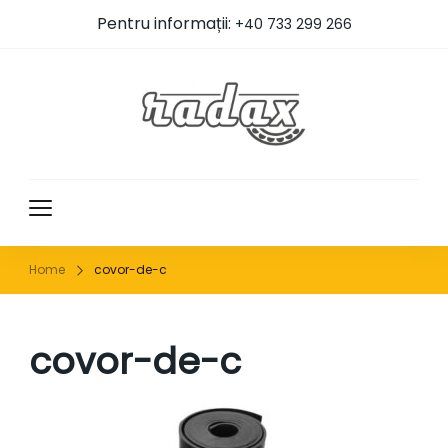
Pentru informații:
+40 733 299 266
RADAX
Home
covor-de-c
covor-de-c