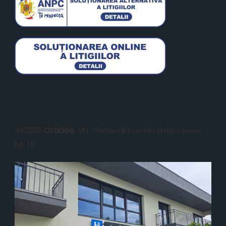
Locație
410238
Oradea
, Str. General Eremia Grigorescu
Nr. 15